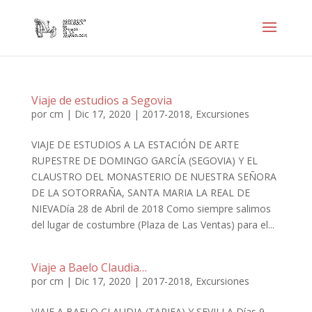
Viaje de estudios a Segovia
por
cm
|
Dic 17, 2020
|
2017-2018
,
Excursiones
VIAJE DE ESTUDIOS A LA ESTACIÓN DE ARTE
RUPESTRE DE DOMINGO GARCÍA (SEGOVIA) Y EL
CLAUSTRO DEL MONASTERIO DE NUESTRA SEÑORA
DE LA SOTORRAÑA, SANTA MARIA LA REAL DE
NIEVADía 28 de Abril de 2018 Como siempre salimos
del lugar de costumbre (Plaza de Las Ventas) para el...
Viaje a Baelo Claudia…
por
cm
|
Dic 17, 2020
|
2017-2018
,
Excursiones
VIAJE A BAELO CLAUDIA (TARIFA) Y SEVILLA Días 9,