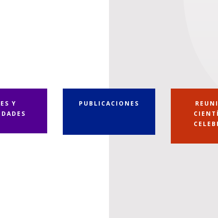
JES Y
PUBLICACIONES
REUN
IDADES
CIENT
CELEB