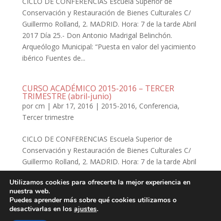
CICLO DE CONFERENCIAS Escuela Superior de
Conservación y Restauración de Bienes Culturales C/
Guillermo Rolland, 2. MADRID. Hora: 7 de la tarde Abril
2017 Día 25.- Don Antonio Madrigal Belinchón.
Arqueólogo Municipal: “Puesta en valor del yacimiento
ibérico Fuentes de...
CURSO ACADÉMICO 2015-2016 – TERCER
TRIMESTRE (abril-junio)
por
cm
|
Abr 17, 2016
|
2015-2016
,
Conferencia
,
Tercer trimestre
CICLO DE CONFERENCIAS Escuela Superior de
Conservación y Restauración de Bienes Culturales C/
Guillermo Rolland, 2. MADRID. Hora: 7 de la tarde Abril
2016 Día 05.- Dra. Isabel Baquedano Beltrán.
Utilizamos cookies para ofrecerte la mejor experiencia en
Conservadora Museo Arqueológico Regional de Alcalá
nuestra web.
de Henares: “El lugar...
Puedes aprender más sobre qué cookies utilizamos o
desactivarlas en los
ajustes
.