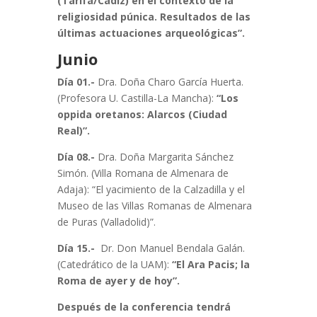
(Tarifa/Cádiz) en el contexto de la
religiosidad púnica. Resultados de las
últimas actuaciones arqueológicas”.
Junio
Día 01.-
Dra. Doña Charo García Huerta.
(Profesora U. Castilla-La Mancha):
“Los
oppida oretanos: Alarcos (Ciudad
Real)”.
Día 08.-
Dra. Doña Margarita Sánchez
Simón. (Villa Romana de Almenara de
Adaja): “El yacimiento de la Calzadilla y el
Museo de las Villas Romanas de Almenara
de Puras (Valladolid)”.
Día 15.-
Dr. Don Manuel Bendala Galán.
(Catedrático de la UAM):
“El Ara Pacis; la
Roma de ayer y de hoy”.
Después de la conferencia tendrá