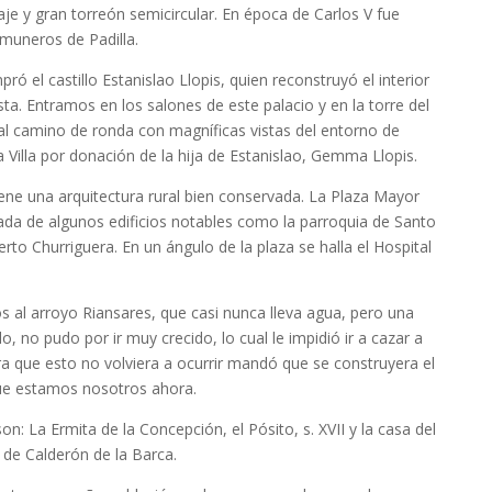
je y gran torreón semicircular. En época de Carlos V fue
omuneros de Padilla.
ó el castillo Estanislao Llopis, quien reconstruyó el interior
ta. Entramos en los salones de este palacio y en la torre del
l camino de ronda con magníficas vistas del entorno de
a Villa por donación de la hija de Estanislao, Gemma Llopis.
ne una arquitectura rural bien conservada. La Plaza Mayor
ada de algunos edificios notables como la parroquia de Santo
rto Churriguera. En un ángulo de la plaza se halla el Hospital
 al arroyo Riansares, que casi nunca lleva agua, pero una
lo, no pudo por ir muy crecido, lo cual le impidió ir a cazar a
a que esto no volviera a ocurrir mandó que se construyera el
que estamos nosotros ahora.
on: La Ermita de la Concepción, el Pósito, s. XVII y la casa del
a de Calderón de la Barca.