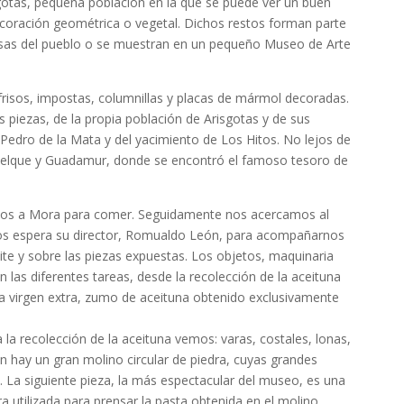
gotas, pequeña población en la que se puede ver un buen
coración geométrica o vegetal. Dichos restos forman parte
 casas del pueblo o se muestran en un pequeño Museo de Arte
 frisos, impostas, columnillas y placas de mármol decoradas.
s piezas, de la propia población de Arisgotas y de sus
 Pedro de la Mata y del yacimiento de Los Hitos. No lejos de
Melque y Guadamur, donde se encontró el famoso tesoro de
gimos a Mora para comer. Seguidamente nos acercamos al
s espera su director, Romualdo León, para acompañarnos
ceite y sobre las piezas expuestas. Los objetos, maquinaria
las diferentes tareas, desde la recolección de la aceituna
iva virgen extra, zumo de aceituna obtenido exclusivamente
la recolección de la aceituna vemos: varas, costales, lonas,
n hay un gran molino circular de piedra, cuyas grandes
. La siguiente pieza, la más espectacular del museo, es una
a utilizada para prensar la pasta obtenida en el molino,