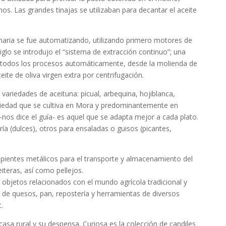
os. Las grandes tinajas se utilizaban para decantar el aceite
naria se fue automatizando, utilizando primero motores de
iglo se introdujo el “sistema de extracción continuo”; una
 todos los procesos automáticamente, desde la molienda de
eite de oliva virgen extra por centrifugación.
variedades de aceituna: picual, arbequina, hojiblanca,
variedad que se cultiva en Mora y predominantemente en
–nos dice el guía- es aquel que se adapta mejor a cada plato.
a (dulces), otros para ensaladas o guisos (picantes,
cipientes metálicos para el transporte y almacenamiento del
eiteras, así como pellejos.
 objetos relacionados con el mundo agrícola tradicional y
n de quesos, pan, repostería y herramientas de diversos
.
casa rural y su despensa. Curiosa es la colección de candiles