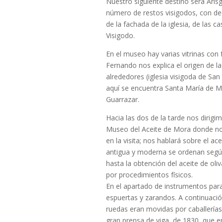
Nuestro siguiente destino será Aris
número de restos visigodos, con de
de la fachada de la iglesia, de las
Visigodo.
En el museo hay varias vitrinas con
Fernando nos explica el origen de la
alrededores (iglesia visigoda de San
aquí se encuentra Santa María de 
Guarrazar.
Hacia las dos de la tarde nos diri
Museo del Aceite de Mora donde no
en la visita; nos hablará sobre el a
antigua y moderna se ordenan según 
hasta la obtención del aceite de ol
por procedimientos físicos.
En el apartado de instrumentos para 
espuertas y zarandos. A continuació
ruedas eran movidas por caballerías
gran prensa de viga, de 1830, que er