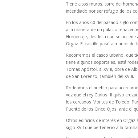
Tiene altos muros, torre del homena
incendiado por ser refugio de los c
En los años 60 del pasado siglo compr
a la manera de un palacio renacentis
Homenaje, desde la que se accede a
Orgaz. El castillo pasó a manos de l
Recorremos el casco urbano, que tie
tiene algunos soportales, está rode
Tomás Apóstol, s. XVIII, obra de Albe
de San Lorenzo, también del XVIII.
Rodeamos el pueblo para acercarnos
vez que el rey Carlos III quiso cruzar
los cercanos Montes de Toledo. Par
Puente de los Cinco Ojos, ante el 
Otros edificios de interés en Orgaz s
siglo XVII que perteneció a la famili