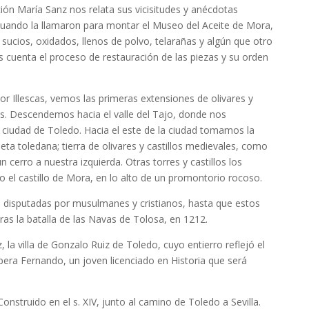
ción María Sanz nos relata sus vicisitudes y anécdotas
cuando la llamaron para montar el Museo del Aceite de Mora,
 sucios, oxidados, llenos de polvo, telarañas y algún que otro
s cuenta el proceso de restauración de las piezas y su orden
por Illescas, vemos las primeras extensiones de olivares y
. Descendemos hacia el valle del Tajo, donde nos
 ciudad de Toledo. Hacia el este de la ciudad tomamos la
ta toledana; tierra de olivares y castillos medievales, como
cerro a nuestra izquierda. Otras torres y castillos los
o el castillo de Mora, en lo alto de un promontorio rocoso.
on disputadas por musulmanes y cristianos, hasta que estos
tras la batalla de las Navas de Tolosa, en 1212.
la villa de Gonzalo Ruiz de Toledo, cuyo entierro reflejó el
era Fernando, un joven licenciado en Historia que será
 Construido en el s. XIV, junto al camino de Toledo a Sevilla.