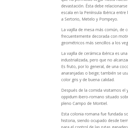
devastación. Ésta debe relacionarse
escala en la Península Ibérica entre
a Sertorio, Metelo y Pompeyo.
La vajilla de mesa más común, de c
frecuentemente decorada con motivo
geométricos más sencillos a los ve
La vajilla de cerámica ibérica es una
industrializada, pero que no alcanz
Es fruto, por lo general, de una co
anaranjadas o beige; también se usa
color gris y de buena calidad.
Después de la comida visitamos el 
oppidum ibero-romano situado sobre 
pleno Campo de Montiel.
Esta colonia romana fue fundada s
historia, siendo ocupado desde tie
para el control de las rutas ganade