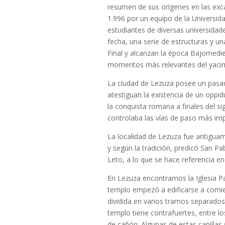
resumen de sus orígenes en las ex
1.996 por un equipo de la Universid
estudiantes de diversas universidad
fecha, una serie de estructuras y u
Final y alcanzan la época Bajomedie
momentos más relevantes del yacim
La ciudad de Lezuza posee un pasad
atestiguan la existencia de un oppid
la conquista romana a finales del sig
controlaba las vías de paso más im
La localidad de Lezuza fue antiguam
y según la tradición, predicó San Pa
Leto, a lo que se hace referencia en
En Lezuza encontramos la Iglesia Pa
templo empezó a edificarse a comien
dividida en varios tramos separados 
templo tiene contrafuertes, entre l
de cañón. Algunas de estas capilla