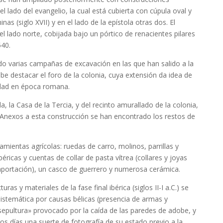
 el lado del evangelio, la cual está cubierta con cúpula oval y
nas (siglo XVII) y en el lado de la epístola otras dos. El
l lado norte, cobijada bajo un pórtico de renacientes pilares
40.
do varias campañas de excavación en las que han salido a la
be destacar el foro de la colonia, cuya extensión da idea de
udad en época romana.
, la Casa de la Tercia, y del recinto amurallado de la colonia,
 Anexos a esta construcción se han encontrado los restos de
mientas agrícolas: ruedas de carro, molinos, parrillas y
ricas y cuentas de collar de pasta vítrea (collares y joyas
portación), un casco de guerrero y numerosa cerámica.
as y materiales de la fase final ibérica (siglos II-I a.C.) se
sistemática por causas bélicas (presencia de armas y
epultura» provocado por la caída de las paredes de adobe, y
os días una suerte de fotografía de su estado previo a la