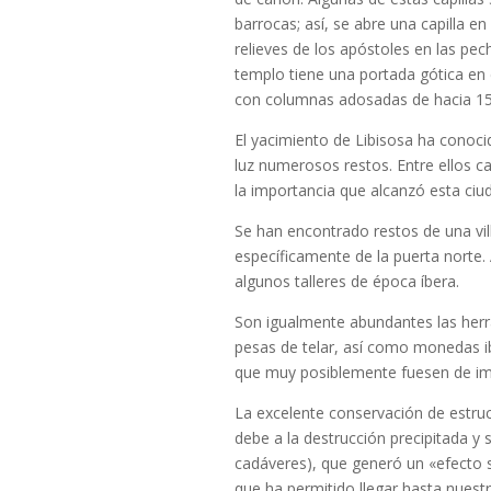
barrocas; así, se abre una capilla en
relieves de los apóstoles en las pechi
templo tiene una portada gótica en e
con columnas adosadas de hacia 15
El yacimiento de Libisosa ha conoci
luz numerosos restos. Entre ellos ca
la importancia que alcanzó esta ci
Se han encontrado restos de una villa
específicamente de la puerta norte.
algunos talleres de época íbera.
Son igualmente abundantes las herra
pesas de telar, así como monedas ibé
que muy posiblemente fuesen de im
La excelente conservación de estructur
debe a la destrucción precipitada y 
cadáveres), que generó un «efecto s
que ha permitido llegar hasta nuestr