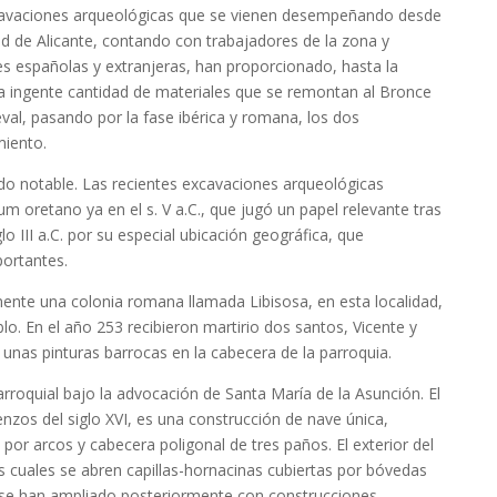
cavaciones arqueológicas que se vienen desempeñando desde
ad de Alicante, contando con trabajadores de la zona y
es españolas y extranjeras, han proporcionado, hasta la
na ingente cantidad de materiales que se remontan al Bronce
val, pasando por la fase ibérica y romana, los dos
iento.
o notable. Las recientes excavaciones arqueológicas
um oretano ya en el s. V a.C., que jugó un papel relevante tras
lo III a.C. por su especial ubicación geográfica, que
portantes.
ente una colonia romana llamada Libisosa, en esta localidad,
blo. En el año 253 recibieron martirio dos santos, Vicente y
 unas pinturas barrocas en la cabecera de la parroquia.
rroquial bajo la advocación de Santa María de la Asunción. El
zos del siglo XVI, es una construcción de nave única,
por arcos y cabecera poligonal de tres paños. El exterior del
os cuales se abren capillas-hornacinas cubiertas por bóvedas
s se han ampliado posteriormente con construcciones