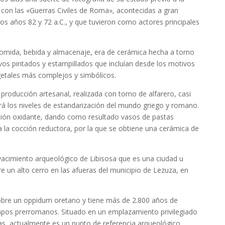
 con las «Guerras Civiles de Roma», acontecidas a gran
 los años 82 y 72 a.C., y que tuvieron como actores principales
omida, bebida y almacenaje, era de cerámica hecha a torno
s pintados y estampillados que incluían desde los motivos
getales más complejos y simbólicos.
 producción artesanal, realizada con torno de alfarero, casi
ará los niveles de estandarización del mundo griego y romano.
cción oxidante, dando como resultado vasos de pastas
 la cocción reductora, por la que se obtiene una cerámica de
yacimiento arqueológico de Libisosa que es una ciudad u
un alto cerro en las afueras del municipio de Lezuza, en
obre un oppidum oretano y tiene más de 2.800 años de
mpos prerromanos. Situado en un emplazamiento privilegiado
ras, actualmente es un punto de referencia arqueológico,