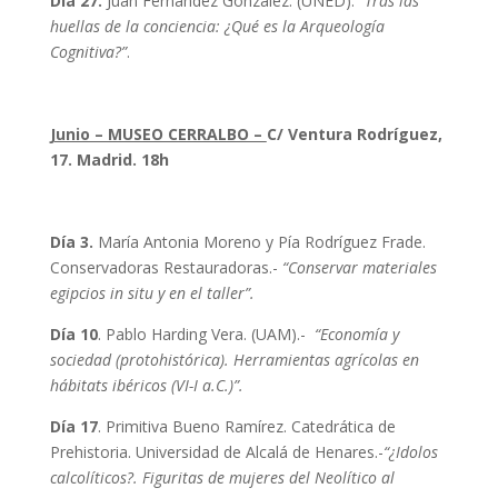
Día 27.
Juan Fernández González. (UNED).
“Tras las
huellas de la conciencia: ¿Qué es la Arqueología
Cognitiva?”
.
Junio – MUSEO CERRALBO –
C/ Ventura Rodríguez,
17. Madrid. 18h
Día 3.
María Antonia Moreno y Pía Rodríguez Frade.
Conservadoras Restauradoras.-
“Conservar materiales
egipcios in situ y en el taller”.
Día 10
. Pablo Harding Vera. (UAM).-
“Economía y
sociedad (protohistórica). Herramientas agrícolas en
hábitats ibéricos (VI-I a.C.)”.
Día 17
. Primitiva Bueno Ramírez. Catedrática de
Prehistoria. Universidad de Alcalá de Henares.-
“¿Idolos
calcolíticos?. Figuritas de mujeres del Neolítico al